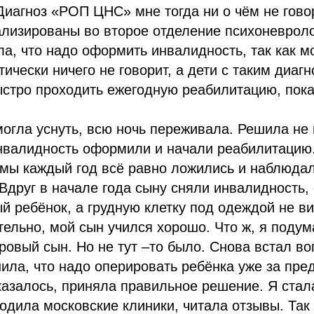
Диагноз «РОП ЦНС» мне тогда ни о чём не говор
лизированы во второе отделение психоневроло
а, что надо оформить инвалидность, так как м
тически ничего не говорит, а дети с таким диаг
ыстро проходить ежегодную реабилитацию, пока
смогла уснуть, всю ночь переживала. Решила не
Инвалидность оформили и начали реабилитацию
 мы каждый год всё равно ложились и наблюда
Вдруг в начале года сыну сняли инвалидность, 
й ребёнок, а грудную клетку под одеждой не в
тельно, мой сын учился хорошо. Что ж, я подума
ровый сын. Но не тут –то было. Снова встал во
ила, что надо оперировать ребёнка уже за пре
казалось, приняла правильное решение. Я стал
ходила московские клиники, читала отзывы. Так