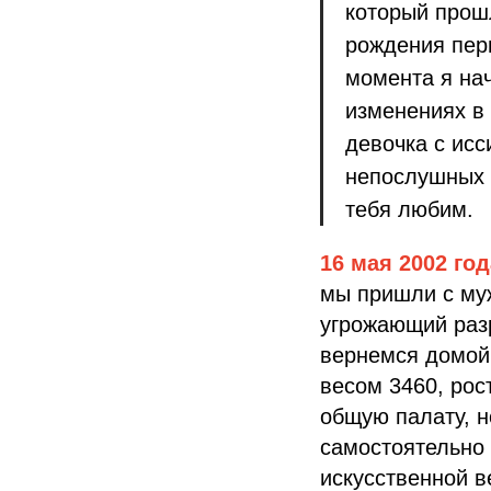
который прошл
рождения пер
момента я на
изменениях в 
девочка с исс
непослушных 
тебя любим.
16 мая 2002 год
мы пришли с муж
угрожающий разр
вернемся домой.
весом 3460, рос
общую палату, н
самостоятельно 
искусственной в