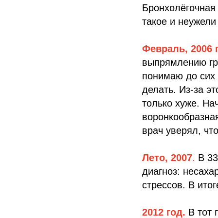
Бронхолёгочная 
такое и неужели
Февраль, 2006 
выпрямлению гру
понимаю до сих 
делать. Из-за э
только хуже. На
воронкообразная
врач уверял, что
Лето, 2007
.
В 33
диагноз: несаха
стрессов. В ито
2012 год.
В тот 