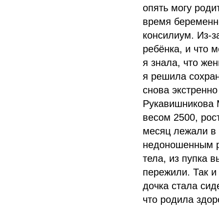
опять могу роди
время беременно
консилиум. Из-з
ребёнка, и что 
я знала, что же
я решила сохран
снова экстренно
Рукавишникова 
весом 2500, рос
месяц лежали в
недоношенным р
тела, из пупка 
пережили. Так и
дочка стала сиде
что родила здор