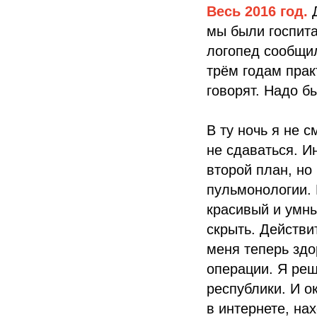
Весь 2016 год.
мы были госпита
логопед сообщил
трём годам прак
говорят. Надо б
В ту ночь я не 
не сдаваться. 
второй план, но
пульмонологии. 
красивый и умны
скрыть. Действи
меня теперь здо
операции. Я реш
республики. И о
в интернете, на