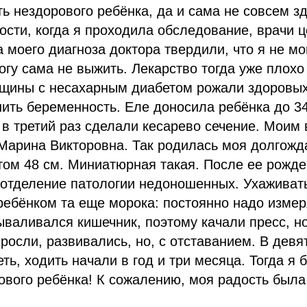
ть нездорового ребёнка, да и сама не совсем з
сти, когда я проходила обследование, врачи ц
а моего диагноза доктора твердили, что я не мо
могу сама не выжить. Лекарство тогда уже плохо
нщины с несахарным диабетом рожали здоровых
ить беременность. Еле доносила ребёнка до 3
 в третий раз сделали кесарево сечение. Моим
Марина Викторовна. Так родилась моя долгожд
том 48 см. Миниатюрная такая. После ее рожд
 отделение патологии недоношенных. Ухаживать
ебёнком та еще морока: постоянно надо измер
вываливался кишечник, поэтому качали пресс, н
 росли, развивались, но, с отставанием. В девя
ть, ходить начали в год и три месяца. Тогда я 
ового ребёнка! К сожалению, моя радость была