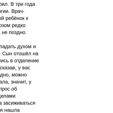
ил. В три года
гии. Врач-
ой ребёнок к
нозом редко
 не поздно.
 падать духом и
. Сын отошёл на
лись в отделение
сказав, у вас
идно, можно
ла, значит, у
прос об
делами
а засиживаться
 я нашла