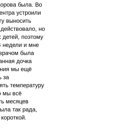
дорова была. Во
ентра устроили
гу выносить
 действовало, но
 детей, поэтому
4 недели и мне
 врачом была
анная дочка
ения мы ещё
 за
ять температуру
о мы всё
ть месяцев
была так рада,
 короткой.