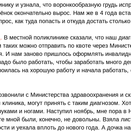
нику и узнала, что воронкообразную грудь исп
ебёнок окончательно вырос. Нам же в 4 года вст
рос, как туда попасть и откуда достать столько
д
.
В местной поликлинике сказали, что наш диаг
и таких можно отправить по квоте через Минист
я. И нам заново пришлось оформлять инвалидн
адо было работать, чтобы заработать много ден
роилась на хорошую работу и начала работать, 
озвонили с Министерства здравоохранения и ск
 клиника, могут принять с таким диагнозом. Хо
руками и ногами. Наступил ноябрь, мне пора в 
те мной были, конечно, не довольны. Взяла лис
сти и уехала вплоть до нового года. А дочка н