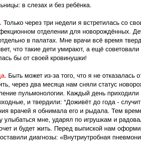
ьницы: в слезах и без ребёнка.
.
Только через три недели я встретилась со св
фекционном отделении для новорождённых. Де
отдельно в палатах. Мне врачи всё время тверд
вет, что такие дети умирают, а ещё советовали 
алась бы от своей кровинушки!
да.
Быть может из-за того, что я не отказалась о
ить, через два месяца нам сняли статус новоро
еление пульмонологии. Каждый день приходили 
ыходные, и твердили: “Доживёт до года - случит
ия врачей я обнимала его и рыдала. Тем врем
у улыбаться мне, ударял по игрушкам и радовал
хочет и будет жить. Перед выпиской нам оформ
оставили диагнозы: «Внутриутробная пневмони