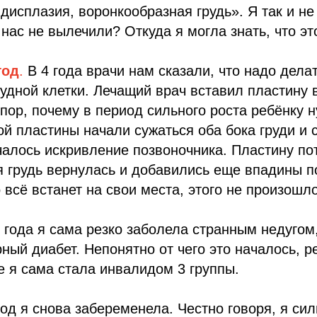
дисплазия, воронкообразная грудь». Я так и не 
 нас не вылечили? Откуда я могла знать, что эт
год
.
В 4 года врачи нам сказали, что надо дела
дной клетки. Лечащий врач вставил пластину в 
пор, почему в период сильного роста ребёнку 
той пластины начали сужаться оба бока груди и
чалось искривление позвоночника. Пластину по
 грудь вернулась и добавились еще впадины п
 всё встанет на свои места, этого не произошло
 года я сама резко заболела странным недугом
рный диабет. Непонятно от чего это началось, р
ге я сама стала инвалидом 3 группы.
год я снова забеременела. Честно говоря, я сил