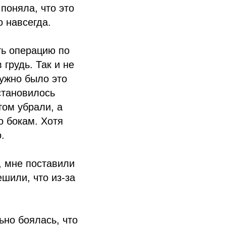
поняла, что это
о навсегда.
ть операцию по
грудь. Так и не
нужно было это
 становилось
том убрали, а
о бокам. Хотя
.
, мне поставили
ешили, что из-за
ьно боялась, что