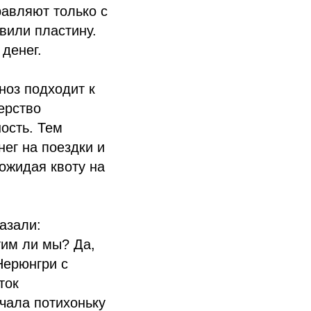
равляют только с
авили пластину.
 денег.
ноз подходит к
ерство
ость. Тем
ег на поездки и
ожидая квоту на
азали:
тим ли мы? Да,
Нерюнгри с
ток
ачала потихоньку