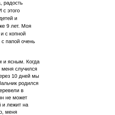
, радость
 с этого
детей и
е 9 лет. Моя
и с копной
 с папой очень
м и ясным. Когда
у меня случился
ерез 10 дней мы
Мальчик родился
еревели в
ын не может
 и лежит на
о, меня