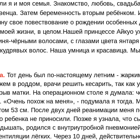
и я и моя семья. Знакомство, любовь, свадьба
венца. Затем беременность вторым ребёнком. И
чну свое повествование о рождении особенных 
моей жизни, в целом.Нашей принцессе Айкуо уж
иня-чёрными волосами, с глазами цвета янтаря 
кудрявых волос. Наша умница и красавица. Мы
а.
Тот день был по-настоящему летним - жарки
ем в роддом, врачи решить кесарить, так как 
ыв матки. На операционном столе я думала: ч
 «Очень похож на меня», - подумала я тогда. 
том 53 см. После двух дней реанимации меня п
о ребенка не приносили. Позже я узнала, что с
дышать, родился с внутриутробной пневмонией
ентиляции лёгких. Через 10 дней, действительн