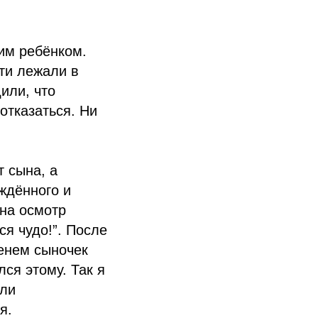
оим ребёнком.
ти лежали в
или, что
отказаться. Ни
т сына, а
ждённого и
на осмотр
ся чудо!”. После
енем сыночек
ся этому. Так я
или
я.